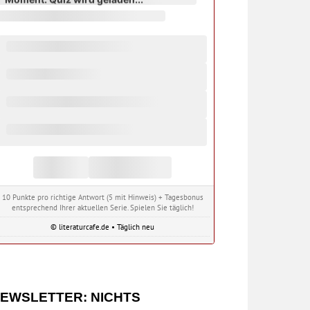
10 Punkte pro richtige Antwort (5 mit Hinweis) + Tagesbonus
entsprechend Ihrer aktuellen Serie. Spielen Sie täglich!
© literaturcafe.de • Täglich neu
EWSLETTER: NICHTS