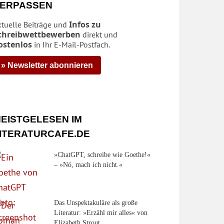
ERPASSEN
Infos zu
ktuelle Beiträge und
chreibwettbewerben
direkt und
ostenlos
in Ihr E-Mail-Postfach.
» Newsletter abonnieren
EISTGELESEN IM
ITERATURCAFE.DE
»ChatGPT, schreibe wie Goethe!«
– »Nö, mach ich nicht.«
Das Unspektakuläre als große
Literatur: »Erzähl mir alles« von
Elizabeth Strout