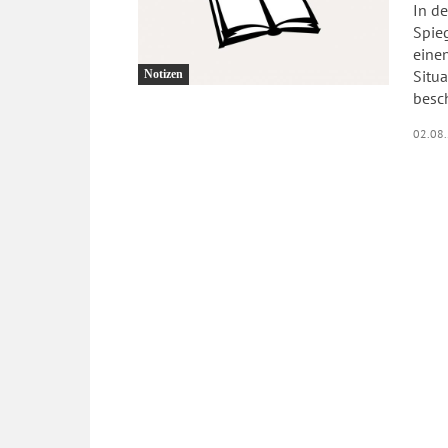
In d
Spieg
einen
Situa
Notizen
02.08