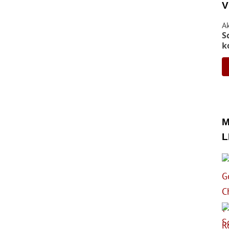
V
A
S
k
M
L