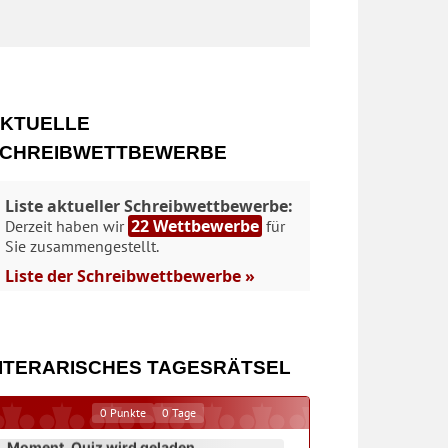
KTUELLE
CHREIBWETTBEWERBE
Liste aktueller Schreibwettbewerbe:
22 Wettbewerbe
Derzeit haben wir
für
Sie zusammengestellt.
Liste der Schreibwettbewerbe »
ITERARISCHES TAGESRÄTSEL
0
Punkte
0
Tage
Moment. Quiz wird geladen...