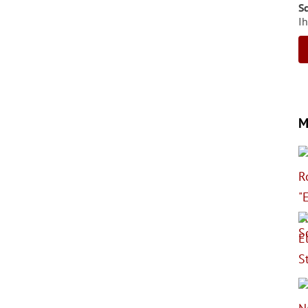
S
Ih
M