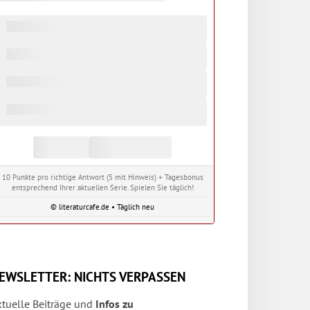
10 Punkte pro richtige Antwort (5 mit Hinweis) + Tagesbonus
entsprechend Ihrer aktuellen Serie. Spielen Sie täglich!
© literaturcafe.de • Täglich neu
EWSLETTER: NICHTS VERPASSEN
ktuelle Beiträge und
Infos zu