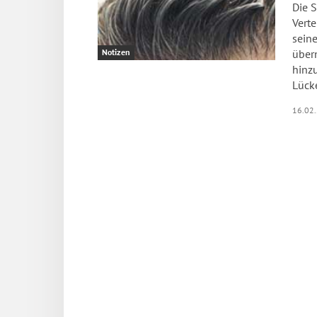
Die S
Verte
sein
über
Notizen
hinz
Lücke
16.02