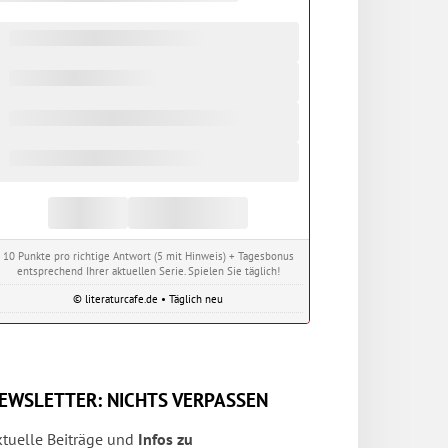
10 Punkte pro richtige Antwort (5 mit Hinweis) + Tagesbonus
entsprechend Ihrer aktuellen Serie. Spielen Sie täglich!
© literaturcafe.de • Täglich neu
EWSLETTER: NICHTS VERPASSEN
ktuelle Beiträge und
Infos zu