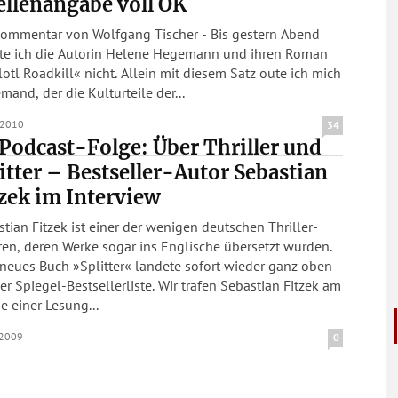
llenangabe voll OK
Kommentar von Wolfgang Tischer - Bis gestern Abend
te ich die Autorin Helene Hegemann und ihren Roman
dkill« nicht. Allein mit diesem Satz oute ich mich
emand, der die Kulturteile der...
.2010
34
 Podcast-Folge: Über Thriller und
tter – Bestseller-Autor Sebastian
zek im Interview
tian Fitzek ist einer der wenigen deutschen Thriller-
en, deren Werke sogar ins Englische übersetzt wurden.
neues Buch »Splitter« landete sofort wieder ganz oben
er Spiegel-Bestsellerliste. Wir trafen Sebastian Fitzek am
 einer Lesung...
.2009
0