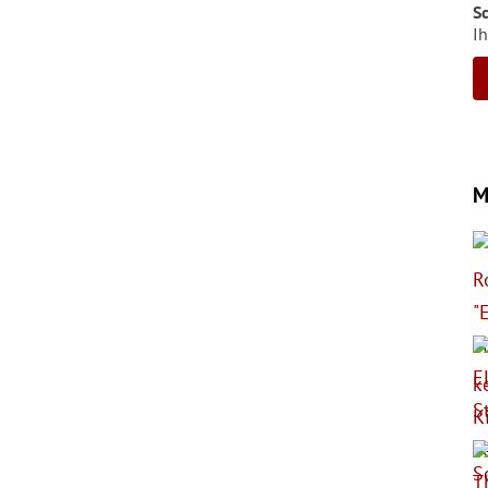
S
Ih
M