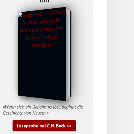
Lori
»Wenn sich ein Geheimnis löst, beginnt die
Geschichte von Neuem.«
Leseprobe bei C.H. Beck >>