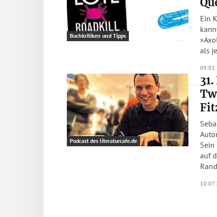
Que
Ein 
kann
Buchkritiken und Tipps
»Axolotl Roa
als j
09.02
31.
Twi
Fit
Sebas
Autor
Podcast des literaturcafe.de
Sein 
auf d
Rande
10.07