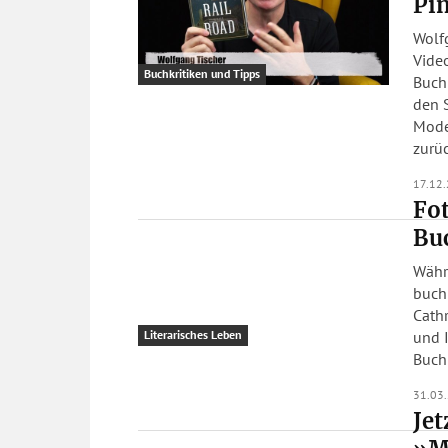
Pin
Wolfg
Video
Buchkritiken und Tipps
Buchh
den 
Mode
zurüc
17.12
Fo
Bu
Währ
buchm
Cath
und I
Literarisches Leben
Buch
31.03
Jet