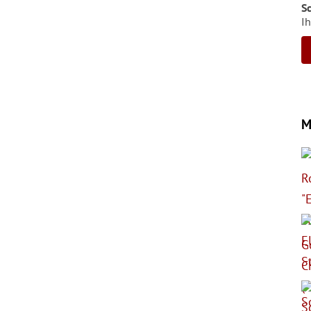
S
Ih
M