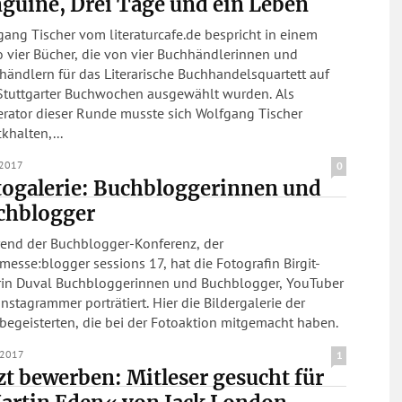
guine, Drei Tage und ein Leben
ang Tischer vom literaturcafe.de bespricht in einem
 vier Bücher, die von vier Buchhändlerinnen und
ändlern für das Literarische Buchhandelsquartett auf
Stuttgarter Buchwochen ausgewählt wurden. Als
rator dieser Runde musste sich Wolfgang Tischer
khalten,...
.2017
0
togalerie: Buchbloggerinnen und
chblogger
end der Buchblogger-Konferenz, der
esse:blogger sessions 17, hat die Fotografin Birgit-
rin Duval Buchbloggerinnen und Buchblogger, YouTuber
nstagrammer porträtiert. Hier die Bildergalerie der
begeisterten, die bei der Fotoaktion mitgemacht haben.
.2017
1
zt bewerben: Mitleser gesucht für