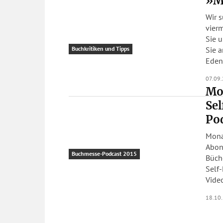
»M
Wir 
vier
Sie 
Sie 
Buchkritiken und Tipps
Eden«
07.09
Mo
Sel
Pod
Mona
Abonn
Buchmesse-Podcast 2015
Büche
Self-
Video
18.10