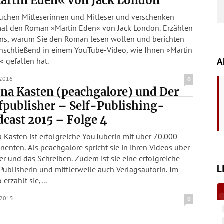
artin Eden« von Jack London
suchen Mitleserinnen und Mitleser und verschenken
mal den Roman »Martin Eden« von Jack London. Erzählen
uns, warum Sie den Roman lesen wollen und berichten
anschließend in einem YouTube-Video, wie Ihnen »Martin
A
 gefallen hat.
.2016
0
na Kasten (peachgalore) und Der
fpublisher – Self-Publishing-
cast 2015 – Folge 4
 Kasten ist erfolgreiche YouTuberin mit über 70.000
enten. Als peachgalore spricht sie in ihren Videos über
r und das Schreiben. Zudem ist sie eine erfolgreiche
L
Publisherin und mittlerweile auch Verlagsautorin. Im
 erzählt sie,...
.2015
0