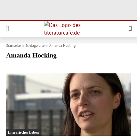
Startseite
Schlagworte
Amanda Hocking
Amanda Hocking
Literarisches Leben