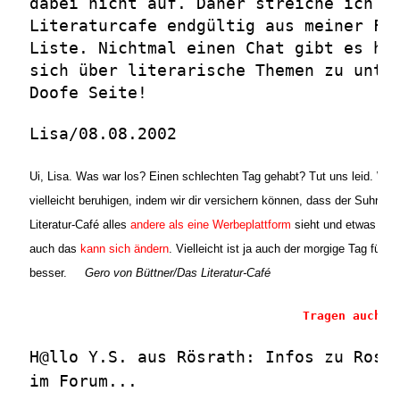
dabei nicht auf. Daher streiche ich d
Literaturcafe endgültig aus meiner Fa
Liste. Nichtmal einen Chat gibt es hi
sich über literarische Themen zu unte
Doofe Seite!
Lisa/08.08.2002
Ui, Lisa. Was war los? Einen schlechten Tag gehabt? Tut uns leid. Wir
vielleicht beruhigen, indem wir dir versichern können, dass der Suhrka
Literatur-Café alles
andere als eine Werbeplattform
sieht und etwas bös
auch das
kann sich ändern
. Vielleicht ist ja auch der morgige Tag für d
besser.
Gero von Büttner
/Das Literatur-Café
Tragen auch S
H@llo Y.S. aus Rösrath: Infos zu Rosi
im Forum...