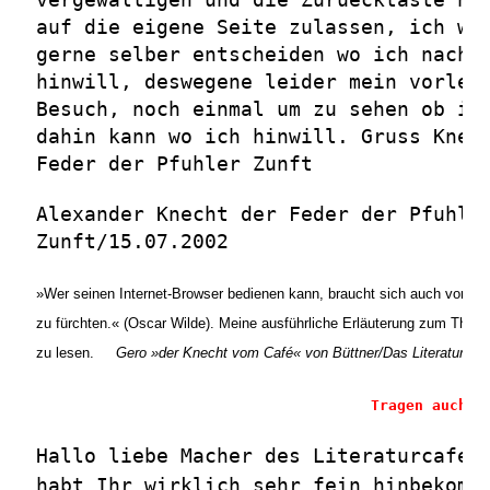
auf die eigene Seite zulassen, ich wu
gerne selber entscheiden wo ich nach 
hinwill, deswegene leider mein vorlet
Besuch, noch einmal um zu sehen ob ic
dahin kann wo ich hinwill. Gruss Knec
Feder der Pfuhler Zunft
Alexander Knecht der Feder der Pfuhle
Zunft/15.07.2002
»Wer seinen Internet-Browser bedienen kann, braucht sich auch vor de
zu fürchten.« (Oscar Wilde). Meine ausführliche Erläuterung zum Them
zu lesen.
Gero »der Knecht vom Café« von Büttner
/Das Literatur-Ca
Tragen auch S
Hallo liebe Macher des Literaturcafes
habt Ihr wirklich sehr fein hinbekomm