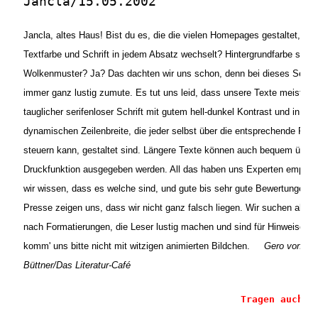
Jancla/15.05.2002
Jancla, altes Haus! Bist du es, die die vielen Homepages gestaltet, bei
Textfarbe und Schrift in jedem Absatz wechselt? Hintergrundfarbe schw
Wolkenmuster? Ja? Das dachten wir uns schon, denn bei dieses Seiten
immer ganz lustig zumute. Es tut uns leid, dass unsere Texte meist in 
tauglicher serifenloser Schrift mit gutem hell-dunkel Kontrast und in der
dynamischen Zeilenbreite, die jeder selbst über die entsprechende Fen
steuern kann, gestaltet sind. Längere Texte können auch bequem über 
Druckfunktion ausgegeben werden. All das haben uns Experten empfoh
wir wissen, dass es welche sind, und gute bis sehr gute Bewertungen u.
Presse zeigen uns, dass wir nicht ganz falsch liegen. Wir suchen aber 
nach Formatierungen, die Leser lustig machen und sind für Hinweise da
komm' uns bitte nicht mit witzigen animierten Bildchen.
Gero von
Büttner
/Das Literatur-Café
Tragen auch S