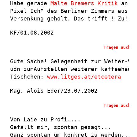
Habe gerade
Malte Bremers Kritik
an "M
Pixel Ich" des Berliner Zimmers aus d
Versenkung geholt. Das trifft ! Zu!:-
KF/01.08.2002
Tragen auch S
Gute Sache! Gelegenheit zur Weiter-Ve
udn zumAufstellen weiterer kaffeehaus
Tischchen:
www.litges.at/etcetera
Mag. Alois Eder/23.07.2002
Tragen auch S
Von Laie zu Profi....
Gefällt mir, spontan gesagt...
Ganz spontan um konkret zu werden...