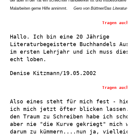
der aber in der Tat ein schlechter Handwerker ist und insbesondere bei 
Malarbeiten gerne Hilfe annimmt.
Gero von Büttner
/Das Literatur-Caf
Tragen auch S
Hallo. Ich bin eine 20 Jährige
Literaturbegeisterte Buchhandels Ausz
im ersten Lehrjahr und ich muss diese
echt loben.
Denise Kitzmann/19.05.2002
Tragen auch S
Also eines steht für mich fest - hier
ich mich jetzt öfter blicken lassen..
den Traum zu Schreiben habe ich schon
aber nie "die Kurve gekriegt" mich wi
darum zu kümmern....nun ja, vielleich