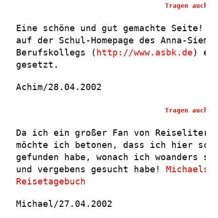
Tragen auch S
Eine schöne und gut gemachte Seite! I
auf der Schul-Homepage des Anna-Siems
Berufskollegs (
http://www.asbk.de
) ei
gesetzt.
Achim/28.04.2002
Tragen auch S
Da ich ein großer Fan von Reiselitera
möchte ich betonen, dass ich hier sch
gefunden habe, wonach ich woanders sc
und vergebens gesucht habe!
Michaels
Reisetagebuch
Michael/27.04.2002