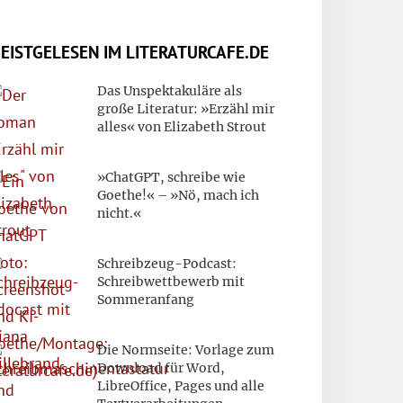
EISTGELESEN IM LITERATURCAFE.DE
Das Unspektakuläre als
große Literatur: »Erzähl mir
alles« von Elizabeth Strout
»ChatGPT, schreibe wie
Goethe!« – »Nö, mach ich
nicht.«
Schreibzeug-Podcast:
Schreibwettbewerb mit
Sommeranfang
Die Normseite: Vorlage zum
Download für Word,
LibreOffice, Pages und alle