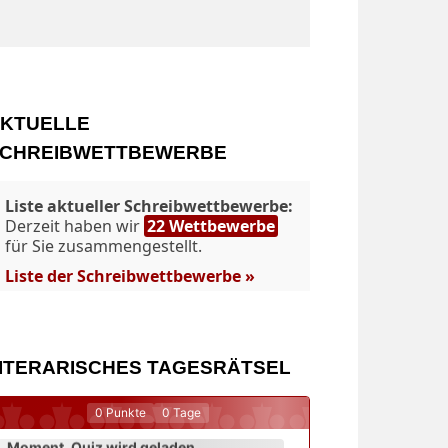
KTUELLE
CHREIBWETTBEWERBE
Liste aktueller Schreibwettbewerbe:
Derzeit haben wir
22 Wettbewerbe
für Sie zusammengestellt.
Liste der Schreibwettbewerbe »
ITERARISCHES TAGESRÄTSEL
0
Punkte
0
Tage
Moment. Quiz wird geladen...