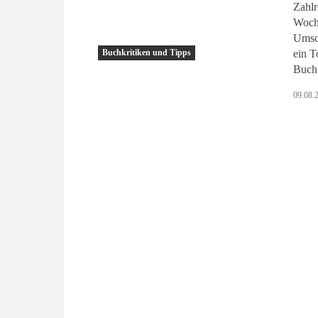
Zahlr
Woche
Umsch
ein Totensc
Buchkritiken und Tipps
Buch 
09.08.