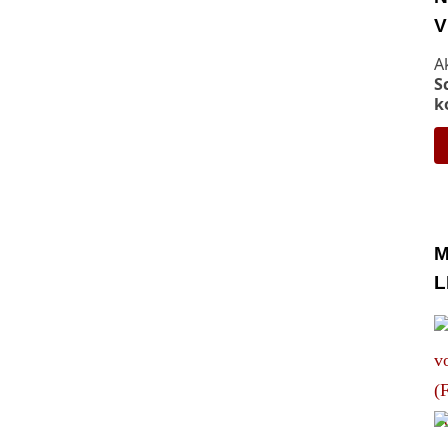
V
A
S
k
M
L