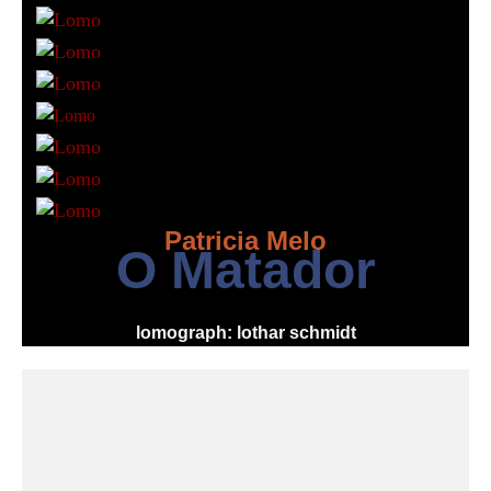
Patricia Melo
O Matador
lomograph: lothar schmidt