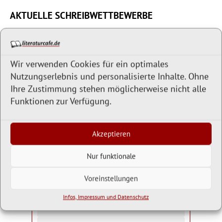
AKTUELLE SCHREIBWETTBEWERBE
Liste aktueller Schreibwettbewerbe:
Derzeit haben wir
22 Wettbewerbe
für Sie zusammengestellt.
Wir verwenden Cookies für ein optimales
Liste der Schreibwettbewerbe »
Nutzungserlebnis und personalisierte Inhalte. Ohne
Ihre Zustimmung stehen möglicherweise nicht alle
Funktionen zur Verfügung.
LITERARISCHES TAGESRÄTSEL
Akzeptieren
0
Punkte
0
Tage
In Cornelia Funkes Fantasy-Trilogie
Nur funktionale
»Tintenherz« besitzt der Buchbinder Mo eine
außergewöhnliche und gefährliche Gabe.
Voreinstellungen
Welche?
Infos, Impressum und Datenschutz
Er kann die Zukunft aus Büchern lesen