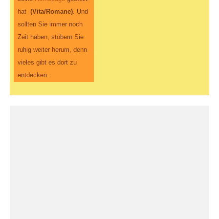
hat
(Vita/Romane)
. Und
sollten Sie immer noch
Zeit haben, stöbern Sie
ruhig weiter herum, denn
vieles gibt es dort zu
entdecken.