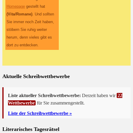
Homepage
gestellt hat
(Vita/Romane)
. Und sollten
Sie immer noch Zeit haben,
stöbern Sie ruhig weiter
herum, denn vieles gibt es
dort zu entdecken.
Aktuelle Schreibwettbewerbe
Liste aktueller Schreibwettbewerbe:
Derzeit haben wir
22
Wettbewerbe
für Sie zusammengestellt.
Liste der Schreibwettbewerbe »
Literarisches Tagesrätsel