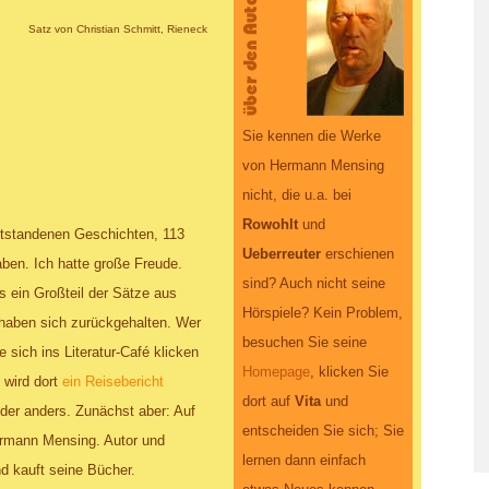
Satz von Christian Schmitt, Rieneck
Sie kennen die Werke
von Hermann Mensing
nicht, die u.a. bei
Rowohlt
und
entstandenen Geschichten, 113
Ueberreuter
erschienen
ben. Ich hatte große Freude.
sind? Auch nicht seine
s ein Großteil der Sätze aus
Hörspiele? Kein Problem,
haben sich zurückgehalten. Wer
besuchen Sie seine
sich ins Literatur-Café klicken
Homepage
, klicken Sie
 wird dort
ein Reisebericht
dort auf
Vita
und
der anders. Zunächst aber: Auf
entscheiden Sie sich; Sie
ermann Mensing. Autor und
lernen dann einfach
d kauft seine Bücher.