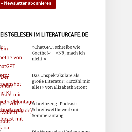
» Newsletter abonnieren
EISTGELESEN IM LITERATURCAFE.DE
»ChatGPT, schreibe wie
Goethe!« – »Nö, mach ich
nicht.«
Das Unspektakuläre als
große Literatur: »Erzähl mir
alles« von Elizabeth Strout
Schreibzeug-Podcast:
Schreibwettbewerb mit
Sommeranfang
Die Normseite: Vorlage zum