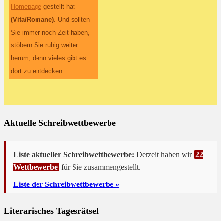
Homepage
gestellt hat
(Vita/Romane)
. Und sollten
Sie immer noch Zeit haben,
stöbern Sie ruhig weiter
herum, denn vieles gibt es
dort zu entdecken.
Aktuelle Schreibwettbewerbe
Liste aktueller Schreibwettbewerbe:
Derzeit haben wir
22
Wettbewerbe
für Sie zusammengestellt.
Liste der Schreibwettbewerbe »
Literarisches Tagesrätsel