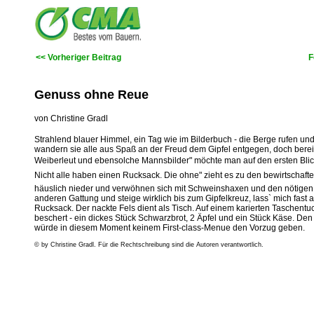
<< Vorheriger Beitrag
F
Genuss ohne Reue
von Christine Gradl
Strahlend blauer Himmel, ein Tag wie im Bilderbuch - die Berge rufen u
wandern sie alle aus Spaß an der Freud dem Gipfel entgegen, doch bereits
Weiberleut und ebensolche Mannsbilder" möchte man auf den ersten Blick
Nicht alle haben einen Rucksack. Die ohne" zieht es zu den bewirtschafte
häuslich nieder und verwöhnen sich mit Schweinshaxen und den nötigen zw
anderen Gattung und steige wirklich bis zum Gipfelkreuz, lass` mich fast
Rucksack. Der nackte Fels dient als Tisch. Auf einem karierten Taschentuc
beschert - ein dickes Stück Schwarzbrot, 2 Äpfel und ein Stück Käse. Den
würde in diesem Moment keinem First-class-Menue den Vorzug geben.
© by Christine Gradl. Für die Rechtschreibung sind die Autoren verantwortlich.