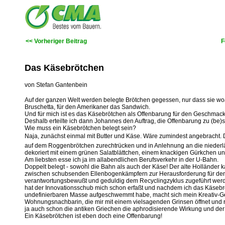
<< Vorheriger Beitrag
F
Das Käsebrötchen
von Stefan Gantenbein
Auf der ganzen Welt werden belegte Brötchen gegessen, nur dass sie woa
Bruschetta, für den Amerikaner das Sandwich.
Und für mich ist es das Käsebrötchen als Offenbarung für den Geschmack
Deshalb erteilte ich dann Johannes den Auftrag, die Offenbarung zu (be)
Wie muss ein Käsebrötchen belegt sein?
Naja, zunächst einmal mit Butter und Käse. Wäre zumindest angebracht. 
auf dem Roggenbrötchen zurechtrücken und in Anlehnung an die niederlä
dekoriert mit einem grünen Salatblättchen, einem knackigen Gürkchen un
Am liebsten esse ich ja im allabendlichen Berufsverkehr in der U-Bahn.
Doppelt belegt - sowohl die Bahn als auch der Käse! Der alte Holländer k
zwischen schubsenden Ellenbogenkämpfern zur Herausforderung für den
verantwortungsbewußt und geduldig dem Recyclingzyklus zugeführt werd
hat der Innovationsschub mich schon erfaßt und nachdem ich das Käsebr
undefinierbaren Masse aufgeschwemmt habe, macht sich mein Kreativ-Ge
Wohnungsnachbarin, die mir mit einem vielsagenden Grinsen öffnet und re
ja auch schon die antiken Griechen die aphrodisierende Wirkung und der 
Ein Käsebrötchen ist eben doch eine Offenbarung!