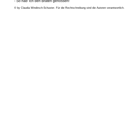
- So hab' ich den Braten genossen!
© by Claudia Windirsch-Schuster. Für die Rechtschreibung sind die Autoren verantwortlich.