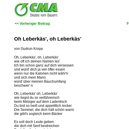
<< Vorheriger Beitrag
F
Oh Leberkäs', oh Leberkäs'
von Gudrun Kropp
Oh, Leberkäs', oh, Leberkäs'
wie oft ich deinen Namen les'
Ich bin schon ganz auf dich versessen
und würd' dich ja viel öfter essen
wenn nur die Kalorien nicht währ'n
und sich mein Mann
würd' über meinen Bauchumfang
beschwer' n
Oh, Leberkäs' oh, Leberkäs'
wie liegst du so verführerisch
beim Metzger auf dem Ladentisch
Du bist so heiß und appetitlich lecker
Die Semmel, die dich hält schön warm
die gibt's sogleich beim Bäcker
Es soll doch Leute geben
die dich mit Senf bestreichen