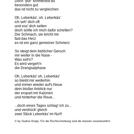
Doch "pur" schmeckst du
besonders gut
das ist nicht zu vergleichen
Oh, Leberkäs', oh, Leberkäs'
ich seh' dich oft
und ess' dich selten
doch sollte ich mich dafür schelten?
Die Schmach, sie bricht mir
fast das Herz
es ist ein ganz gemeiner Schmerz
So steigt dein lieblicher Geruch
mir weiter in die Nase -
Was soll's?
Es wird vergeh'n
die Drangsalphase
Oh, Leberkäs' oh, Leberkäs'
so bleibt mir weiterhin
und immer wieder auf's Neue
dein bloßer Anblick nur
der erspart mir Kalorien
und hinterher die Reue...
...doch eines Tages schlag' ich zu...
und verdrück' gleich
zwei Stück Leberkäs' im Nu!!!
© by Gudrun Kropp. Für die Rechtschreibung sind die Autoren verantwortlich.