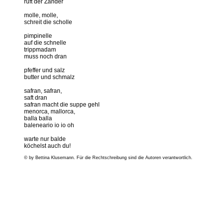
ruft der Zander
molle, molle,
schreit die scholle
pimpinelle
auf die schnelle
trippmadam
muss noch dran
pfeffer und salz
butter und schmalz
safran, safran,
saft dran
safran macht die suppe gehl
menorca, mallorca,
balla balla
baleneario io io oh
warte nur balde
köchelst auch du!
© by Bettina Klusemann. Für die Rechtschreibung sind die Autoren verantwortlich.