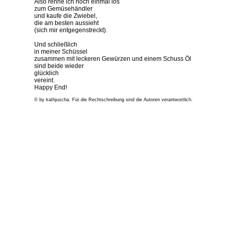
Also renne ich noch einmal los
zum Gemüsehändler
und kaufe die Zwiebel,
die am besten aussieht
(sich mir entgegenstreckt).
Und schließlich
in meiner Schüssel
zusammen mit leckeren Gewürzen und einem Schuss Öl
sind beide wieder
glücklich
vereint.
Happy End!
© by kathjuscha. Für die Rechtschreibung sind die Autoren verantwortlich.