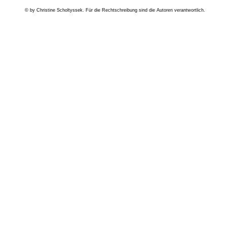
© by Christine Scholtyssek. Für die Rechtschreibung sind die Autoren verantwortlich.