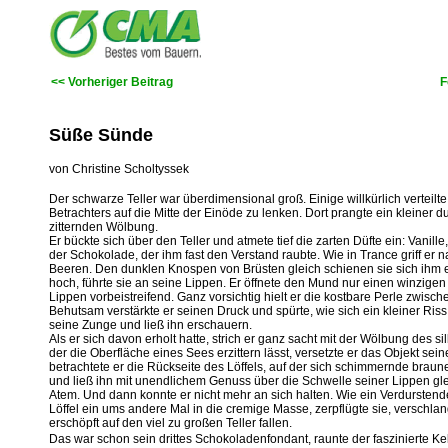
<< Vorheriger Beitrag
F
Süße Sünde
von Christine Scholtyssek
Der schwarze Teller war überdimensional groß. Einige willkürlich verteil
Betrachters auf die Mitte der Einöde zu lenken. Dort prangte ein kleiner d
zitternden Wölbung.
Er bückte sich über den Teller und atmete tief die zarten Düfte ein: Vanill
der Schokolade, der ihm fast den Verstand raubte. Wie in Trance griff er
Beeren. Den dunklen Knospen von Brüsten gleich schienen sie sich ihm e
hoch, führte sie an seine Lippen. Er öffnete den Mund nur einen winzige
Lippen vorbeistreifend. Ganz vorsichtig hielt er die kostbare Perle zwis
Behutsam verstärkte er seinen Druck und spürte, wie sich ein kleiner Riss
seine Zunge und ließ ihn erschauern.
Als er sich davon erholt hatte, strich er ganz sacht mit der Wölbung des
der die Oberfläche eines Sees erzittern lässt, versetzte er das Objekt se
betrachtete er die Rückseite des Löffels, auf der sich schimmernde brau
und ließ ihn mit unendlichem Genuss über die Schwelle seiner Lippen g
Atem. Und dann konnte er nicht mehr an sich halten. Wie ein Verdurstende
Löffel ein ums andere Mal in die cremige Masse, zerpflügte sie, verschlang
erschöpft auf den viel zu großen Teller fallen.
Das war schon sein drittes Schokoladenfondant, raunte der faszinierte K