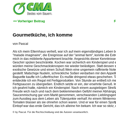
<< Vorheriger Beitrag
F
Gourmetküche, ich komme
von Pascal
Als ich mein Elternhaus verließ, war ich auf mein eigenständiges Leben b
"malade imaginaire", die Ereignisse auf der "animal farm", konnte die 
mich in das möblierte Appartement brachte. Angesichts dieser Kenntnisse
Geschirr spülen beschränkte. Kochen war sicherlich ein Kinderspiel und e
würden meine Geschmacksknospen nie wieder belästigen. Statt dessen 
exotische Gewürze und einen Schuß Wein eine ungemein raffinierte Note
gestellt: Matschige Nudeln, schreckliche Soßen verdarben mir den Appet
Baguette kaufte ich Lufterfrischer. Es mußte dringend etwas geschehen
entdeckte ich ein Regal mit Fertigprodukten. Von Stunde an entließ ich 
Fertigsaucen zu übergießen. Endlich setzte er ein, der ersehnte Genuß.
ich geahnt hatte, nämlich ein Kinderspiel. Nach einem ausgiebigen Streifz
Freude wich nach und nach dem beklemmenden Gefühl meiner Abhängigkei
Saucenmischung gar vom Markt genommen, verschwanden Lieblingsgericht
zum Ausstieg aus dem Leben als Tütenjunkie verhalf: An einem Wintermorg
Tomaten blasser als sie ohnehin schon waren. Und er war für einen Spott
Eintopf war das erste Gericht, das ich alleine hin bekam. Ich war so stol
© by Pascal. Für die Rechtschreibung sind die Autoren verantwortlich.