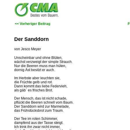
<< Vorheriger Beitrag
F
Der Sanddorn
von Jesco Meyer
Unscheinbar und ohne Blüten,
wächst verzweigt der simple Strauch.
Nur die Beeren muss man hüten,
dornig Äst besitzt er auch.
Im Herbste aber leuchten sie,
die Früchte gelb und rot.
Dann kommt das liebe Federvieh,
als gäb´ es frisches Brot.
Der Mensch, das ist nicht schade,
pflückt die Beeren schnell vom Baum.
Der Sanddorn wird zur Marmelade,
das Frühstücksbrot zum Traum.
Der Tee im roten Schimmer,
dampfend aus der Tasse steigt.
Ich trink ihn zwar nicht immer,